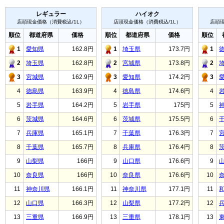
レギュラー
ハイオク
店頭現金価格（消費税込/1L）
店頭現金価格（消費税込/1L）
店頭現
順位
都道府県
価格
順位
都道府県
価格
順位
1
愛知県
162.8円
1
埼玉県
173.7円
1
2
埼玉県
162.8円
2
宮城県
173.8円
2
3
宮城県
162.9円
3
愛知県
174.2円
3
4
徳島県
163.9円
4
徳島県
174.6円
4
5
岩手県
164.2円
5
岩手県
175円
5
6
茨城県
164.6円
6
茨城県
175.5円
6
7
兵庫県
165.1円
7
千葉県
176.3円
7
8
千葉県
165.7円
8
兵庫県
176.4円
8
9
山梨県
166円
9
山口県
176.6円
9
10
奈良県
166円
10
奈良県
176.6円
10
11
神奈川県
166.1円
11
神奈川県
177.1円
11
12
山口県
166.3円
12
山梨県
177.2円
12
13
三重県
166.9円
13
三重県
178.1円
13