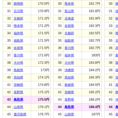
30
静岡県
170.5円
30
熊本県
181.7円
30
31
石川県
170.9円
31
富山県
181.8円
31
32
京都府
171.2円
32
北海道
181.9円
32
33
熊本県
171.2円
33
佐賀県
182.3円
33
34
福井県
171.5円
34
京都府
182.5円
34
35
福島県
171.5円
35
福島県
182.7円
35
36
佐賀県
171.5円
36
香川県
182.7円
36
37
香川県
171.6円
37
福井県
183円
37
38
大分県
172.3円
38
大分県
183.8円
38
39
島根県
173円
39
沖縄県
184.2円
39
40
高知県
174.1円
40
高知県
184.3円
40
41
宮崎県
174.8円
41
島根県
184.5円
41
42
長野県
175.1円
42
宮崎県
185.2円
42
43
鳥取県
175.5円
43
長野県
186.2円
43
44
山形県
176.1円
44
鳥取県
186.4円
44
45
鹿児島県
176.7円
45
山形県
187円
45