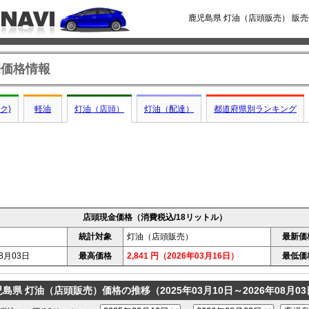
鹿児島県 灯油（店頭販売） 販
売価格情報
ク)
軽油
灯油（店頭）
灯油（配達）
都道府県別ランキング
店頭現金価格（消費税込/18リットル）
統計対象
灯油（店頭販売）
最新価
8月03日
最高価格
2,841 円（2026年03月16日）
最低価
島県 灯油（店頭販売）価格の推移（2025年03月10日～2026年08月0