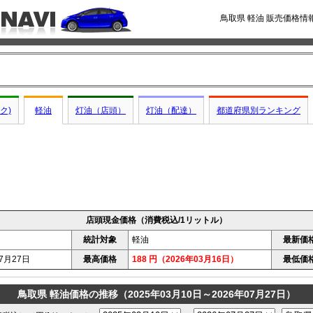
鳥取県 軽油 販売価格
ク)
軽油
灯油（店頭）
灯油（配達）
都道府県別ランキング
店頭現金価格（消費税込/1リットル）
統計対象
軽油
最新価
7月27日
最高価格
188 円（2026年03月16日）
最低価
鳥取県 軽油価格の推移（2025年03月10日～2026年07月27日）