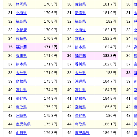
30
静岡県
170.5円
30
佐賀県
181.7円
30
31
北海道
170.6円
31
新潟県
181.9円
31
32
福島県
170.8円
32
福島県
182円
32
33
京都府
170.9円
33
北海道
182.1円
33
34
佐賀県
170.9円
34
京都府
182.2円
34
35
福井県
171.3円
35
熊本県
182.4円
35
36
香川県
171.6円
36
福井県
182.8円
36
37
熊本県
171.9円
37
香川県
182.8円
37
38
大分県
171.9円
38
大分県
183円
38
39
島根県
173.3円
39
沖縄県
184.7円
39
40
高知県
174.4円
40
高知県
184.7円
40
41
長野県
174.9円
41
島根県
184.8円
41
42
鳥取県
175.2円
42
宮崎県
185.6円
42
43
宮崎県
175.3円
43
長野県
186円
43
44
鹿児島県
175.7円
44
鳥取県
186.1円
44
45
山形県
176.3円
45
鹿児島県
186.2円
45