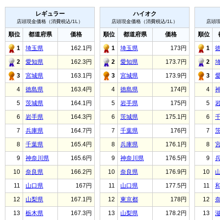
レギュラー
ハイオク
店頭現金価格（消費税込/1L）
店頭現金価格（消費税込/1L）
店頭現
順位
都道府県
価格
順位
都道府県
価格
順位
1
埼玉県
162.1円
1
埼玉県
173円
1
2
愛知県
162.3円
2
愛知県
173.7円
2
3
宮城県
163.1円
3
宮城県
173.9円
3
4
徳島県
163.4円
4
徳島県
174円
4
5
茨城県
164.1円
5
岩手県
175円
5
6
岩手県
164.3円
6
茨城県
175.1円
6
7
兵庫県
164.7円
7
千葉県
176円
7
8
千葉県
165.4円
8
兵庫県
176.1円
8
9
神奈川県
165.6円
9
神奈川県
176.5円
9
10
奈良県
166.2円
10
奈良県
176.9円
10
11
山口県
167円
11
山口県
177.5円
11
12
山梨県
167.1円
12
東京都
178円
12
13
栃木県
167.3円
13
山梨県
178.2円
13