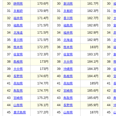
30
静岡県
170.6円
30
新潟県
181.7円
30
31
京都府
170.9円
31
京都府
182.3円
31
32
福井県
171.4円
32
香川県
182.7円
32
33
福島県
171.5円
33
福島県
182.8円
33
34
北海道
171.5円
34
福井県
182.9円
34
35
香川県
171.5円
35
北海道
182.9円
35
36
熊本県
172.2円
36
熊本県
183円
36
37
佐賀県
172.3円
37
佐賀県
183.1円
37
38
島根県
173円
38
大分県
184.1円
38
39
大分県
173円
39
沖縄県
184.3円
39
40
長野県
174.6円
40
島根県
184.4円
40
41
高知県
174.7円
41
高知県
185円
41
42
鳥取県
174.7円
42
宮崎県
185.6円
42
43
宮崎県
175.2円
43
鳥取県
185.6円
43
44
山形県
176.1円
44
長野県
185.9円
44
45
鹿児島県
177.2円
45
山形県
187円
45