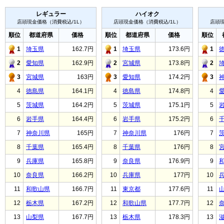
レギュラー
ハイオク
店頭現金価格（消費税込/1L）
店頭現金価格（消費税込/1L）
店頭現
順位
都道府県
価格
順位
都道府県
価格
順位
1
埼玉県
162.7円
1
埼玉県
173.6円
1
2
愛知県
162.9円
2
宮城県
173.8円
2
3
宮城県
163円
3
愛知県
174.2円
3
4
徳島県
164.1円
4
徳島県
174.8円
4
5
茨城県
164.2円
5
茨城県
175.1円
5
6
岩手県
164.4円
6
岩手県
175.2円
6
7
神奈川県
165円
7
神奈川県
176円
7
8
千葉県
165.4円
8
千葉県
176円
8
9
兵庫県
165.8円
9
奈良県
176.9円
9
10
奈良県
166.2円
10
兵庫県
177円
10
11
和歌山県
166.7円
11
東京都
177.6円
11
12
栃木県
167.2円
12
和歌山県
177.7円
12
13
山梨県
167.7円
13
栃木県
178.3円
13