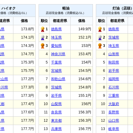
ハイオク
軽油
灯油（店頭
価格（消費税込/1L）
店頭現金価格（消費税込/1L）
店頭現金価格（消費税込
道府県
価格
順位
都道府県
価格
順位
都道府県
島県
173.8円
1
徳島県
149.9円
1
徳島県
玉県
174.1円
2
埼玉県
152.1円
2
茨城県
知県
174.3円
3
愛知県
153円
3
埼玉県
城県
174.7円
4
神奈川県
153.4円
4
山形県
城県
175.3円
5
千葉県
154円
5
秋田県
葉県
175.7円
6
宮城県
154.5円
6
岩手県
歌山県
177.2円
7
和歌山県
154.6円
7
福岡県
奈川県
177.3円
8
茨城県
154.8円
8
石川県
田県
177.3円
9
岩手県
155.1円
9
三重県
京都
177.4円
10
山梨県
156円
10
大阪府
島県
177.6円
11
奈良県
156.3円
11
長野県
良県
177.7円
12
東京都
156.3円
12
山口県
手県
177.7円
13
兵庫県
156.7円
13
岐阜県