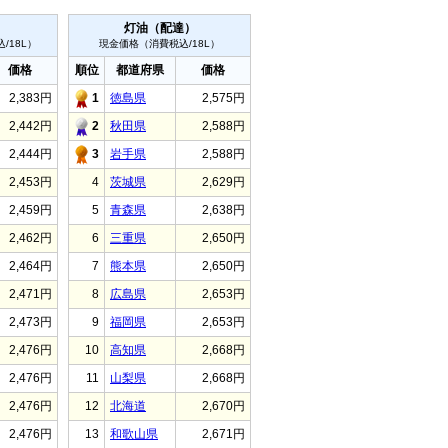
）
灯油（配達）
/18L）
現金価格（消費税込/18L）
価格
順位
都道府県
価格
2,383円
1
徳島県
2,575円
2,442円
2
秋田県
2,588円
2,444円
3
岩手県
2,588円
2,453円
4
茨城県
2,629円
2,459円
5
青森県
2,638円
2,462円
6
三重県
2,650円
2,464円
7
熊本県
2,650円
2,471円
8
広島県
2,653円
2,473円
9
福岡県
2,653円
2,476円
10
高知県
2,668円
2,476円
11
山梨県
2,668円
2,476円
12
北海道
2,670円
2,476円
13
和歌山県
2,671円