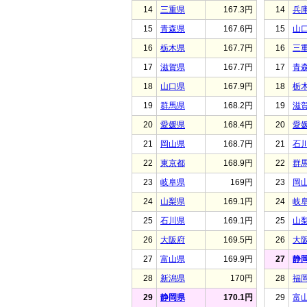
14
三重県
167.3円
14
兵
15
青森県
167.6円
15
山
16
栃木県
167.7円
16
三
17
滋賀県
167.7円
17
青
18
山口県
167.9円
18
栃
19
群馬県
168.2円
19
滋
20
愛媛県
168.4円
20
愛
21
岡山県
168.7円
21
石
22
東京都
168.9円
22
群
23
岐阜県
169円
23
岡
24
山梨県
169.1円
24
岐
25
石川県
169.1円
25
山
26
大阪府
169.5円
26
大
27
富山県
169.9円
27
静
28
新潟県
170円
28
福
29
静岡県
170.1円
29
富