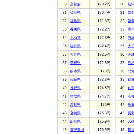
30
京都府
170.2円
30
新
31
福岡県
170.4円
31
京
32
福島県
171.8円
32
福
33
香川県
172.2円
33
香
34
北海道
172.3円
34
熊
35
福井県
172.4円
35
大
36
大分県
172.5円
36
沖
37
島根県
172.6円
37
島
38
熊本県
173円
38
北
39
佐賀県
173.3円
39
福
40
長野県
174.5円
40
佐
41
鳥取県
174.7円
41
高
42
高知県
175円
42
鳥
43
宮崎県
175.3円
43
長
44
山形県
175.9円
44
宮
45
鹿児島県
176.5円
45
鹿