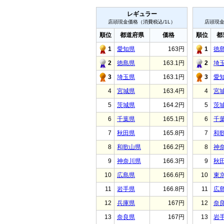
レギュラー
店頭現金価格（消費税込/1L）
店頭現金
順位
都道府県
価格
順位
都
1
愛知県
163円
1
徳
2
徳島県
163.1円
2
埼
3
埼玉県
163.1円
3
愛
4
宮城県
163.4円
4
宮
5
茨城県
164.2円
5
茨
6
千葉県
165.1円
6
千
7
秋田県
165.8円
7
和
8
和歌山県
166.2円
8
神
9
神奈川県
166.3円
9
秋
10
広島県
166.6円
10
東
11
岩手県
166.8円
11
広
12
兵庫県
167円
12
奈
13
奈良県
167円
13
岩