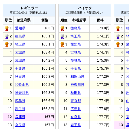
レギュラー
ハイオク
店頭現金価格（消費税込/1L）
店頭現金価格（消費税込/1L）
店頭現
順位
都道府県
価格
順位
都道府県
価格
順位
1
愛知県
163円
1
徳島県
173.8円
1
2
徳島県
163.1円
2
埼玉県
174.1円
2
3
埼玉県
163.1円
3
愛知県
174.3円
3
4
宮城県
163.4円
4
宮城県
174.7円
4
5
茨城県
164.2円
5
茨城県
175.3円
5
6
千葉県
165.1円
6
千葉県
175.7円
6
7
秋田県
165.8円
7
和歌山県
177.2円
7
8
和歌山県
166.2円
8
神奈川県
177.3円
8
9
神奈川県
166.3円
9
秋田県
177.3円
9
10
広島県
166.6円
10
東京都
177.4円
10
11
岩手県
166.8円
11
広島県
177.6円
11
12
兵庫県
167円
12
奈良県
177.7円
12
13
奈良県
167円
13
岩手県
177.7円
13