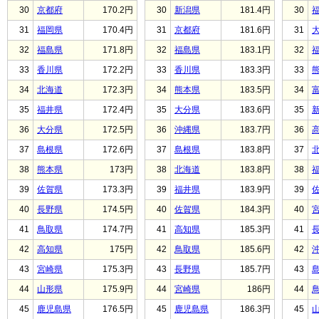
30
京都府
170.2円
30
新潟県
181.4円
30
31
福岡県
170.4円
31
京都府
181.6円
31
32
福島県
171.8円
32
福島県
183.1円
32
33
香川県
172.2円
33
香川県
183.3円
33
34
北海道
172.3円
34
熊本県
183.5円
34
35
福井県
172.4円
35
大分県
183.6円
35
36
大分県
172.5円
36
沖縄県
183.7円
36
37
島根県
172.6円
37
島根県
183.8円
37
38
熊本県
173円
38
北海道
183.8円
38
39
佐賀県
173.3円
39
福井県
183.9円
39
40
長野県
174.5円
40
佐賀県
184.3円
40
41
鳥取県
174.7円
41
高知県
185.3円
41
42
高知県
175円
42
鳥取県
185.6円
42
43
宮崎県
175.3円
43
長野県
185.7円
43
44
山形県
175.9円
44
宮崎県
186円
44
45
鹿児島県
176.5円
45
鹿児島県
186.3円
45