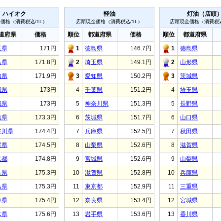
ハイオク
軽油
灯油（店頭
価格（消費税込/1L）
店頭現金価格（消費税込/1L）
店頭現金価格（消費税込
道府県
価格
順位
都道府県
価格
順位
都道府県
玉県
171円
1
徳島県
146.7円
1
徳島県
島県
171.8円
2
埼玉県
149.1円
2
山形県
知県
171.9円
3
愛知県
150.2円
3
茨城県
城県
173円
4
千葉県
151.2円
4
埼玉県
城県
173円
5
神奈川県
151.3円
5
長野県
葉県
173.3円
6
茨城県
151.7円
6
山口県
奈川県
174.4円
7
兵庫県
152.5円
7
秋田県
賀県
174.5円
8
山梨県
152.6円
8
滋賀県
京都
174.8円
9
宮城県
152.6円
9
山梨県
良県
175.3円
10
滋賀県
152.8円
10
兵庫県
島県
175.3円
11
東京都
152.9円
11
三重県
庫県
175.4円
12
奈良県
153.4円
12
宮城県
木県
175.6円
13
岩手県
153.6円
13
香川県