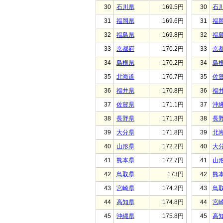
30
石川県
169.5円
30
石
31
福岡県
169.6円
31
福
32
福島県
169.8円
32
福
33
京都府
170.2円
33
京
34
島根県
170.2円
34
島
35
北海道
170.7円
35
佐
36
福井県
170.8円
36
福
37
佐賀県
171.1円
37
沖
38
長野県
171.3円
38
長
39
大分県
171.8円
39
北
40
山形県
172.2円
40
大
41
熊本県
172.7円
41
山
42
鳥取県
173円
42
熊
43
宮崎県
174.2円
43
鳥
44
高知県
174.8円
44
宮
45
沖縄県
175.8円
45
高