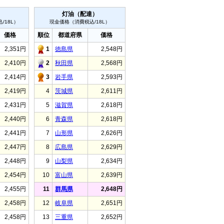
）
灯油（配達）
/18L）
現金価格（消費税込/18L）
価格
順位
都道府県
価格
2,351円
1
徳島県
2,548円
2,410円
2
秋田県
2,568円
2,414円
3
岩手県
2,593円
2,419円
4
茨城県
2,611円
2,431円
5
滋賀県
2,618円
2,440円
6
青森県
2,618円
2,441円
7
山形県
2,626円
2,447円
8
広島県
2,629円
2,448円
9
山梨県
2,634円
2,454円
10
富山県
2,639円
2,455円
11
群馬県
2,648円
2,458円
12
岐阜県
2,651円
2,458円
13
三重県
2,652円