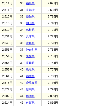
2,511円
30
福島県
2,691円
2,511円
31
京都府
2,698円
2,515円
32
愛知県
2,715円
2,516円
33
岡山県
2,718円
2,519円
34
島根県
2,721円
2,531円
35
兵庫県
2,722円
2,549円
36
宮崎県
2,728円
2,553円
37
神奈川県
2,734円
2,554円
38
愛媛県
2,751円
2,556円
39
長崎県
2,754円
2,559円
40
鳥取県
2,757円
2,561円
41
福井県
2,760円
2,575円
42
鹿児島県
2,786円
2,577円
43
新潟県
2,798円
2,602円
44
静岡県
2,809円
2,614円
45
佐賀県
2,816円