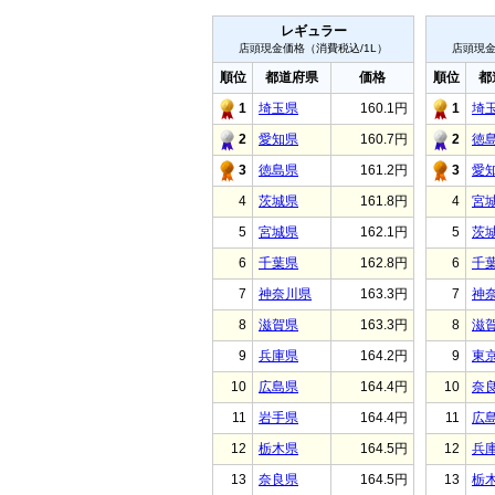
レギュラー
店頭現金価格（消費税込/1L）
店頭現金
順位
都道府県
価格
順位
都
1
埼玉県
160.1円
1
埼
2
愛知県
160.7円
2
徳
3
徳島県
161.2円
3
愛
4
茨城県
161.8円
4
宮
5
宮城県
162.1円
5
茨
6
千葉県
162.8円
6
千
7
神奈川県
163.3円
7
神
8
滋賀県
163.3円
8
滋
9
兵庫県
164.2円
9
東
10
広島県
164.4円
10
奈
11
岩手県
164.4円
11
広
12
栃木県
164.5円
12
兵
13
奈良県
164.5円
13
栃