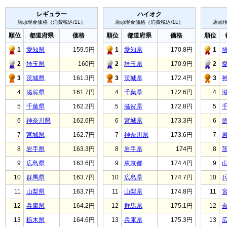
レギュラー
ハイオク
店頭現金価格（消費税込/1L）
店頭現金価格（消費税込/1L）
店頭現
順位
都道府県
価格
順位
都道府県
価格
順位
1
愛知県
159.5円
1
愛知県
170.8円
1
2
埼玉県
160円
2
埼玉県
170.9円
2
3
茨城県
161.3円
3
茨城県
172.4円
3
4
滋賀県
161.7円
4
千葉県
172.6円
4
5
千葉県
162.2円
5
滋賀県
172.8円
5
6
神奈川県
162.6円
6
宮城県
173.3円
6
7
宮城県
162.7円
7
神奈川県
173.6円
7
8
岩手県
163.3円
8
岩手県
174円
8
9
広島県
163.6円
9
東京都
174.4円
9
10
群馬県
163.7円
10
広島県
174.7円
10
11
山梨県
163.7円
11
山梨県
174.8円
11
12
兵庫県
164.2円
12
群馬県
175.1円
12
13
栃木県
164.6円
13
兵庫県
175.3円
13