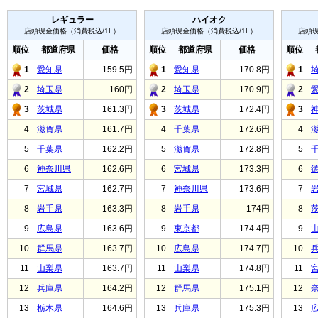
レギュラー
ハイオク
店頭現金価格（消費税込/1L）
店頭現金価格（消費税込/1L）
店頭現
順位
都道府県
価格
順位
都道府県
価格
順位
1
愛知県
159.5円
1
愛知県
170.8円
1
2
埼玉県
160円
2
埼玉県
170.9円
2
3
茨城県
161.3円
3
茨城県
172.4円
3
4
滋賀県
161.7円
4
千葉県
172.6円
4
5
千葉県
162.2円
5
滋賀県
172.8円
5
6
神奈川県
162.6円
6
宮城県
173.3円
6
7
宮城県
162.7円
7
神奈川県
173.6円
7
8
岩手県
163.3円
8
岩手県
174円
8
9
広島県
163.6円
9
東京都
174.4円
9
10
群馬県
163.7円
10
広島県
174.7円
10
11
山梨県
163.7円
11
山梨県
174.8円
11
12
兵庫県
164.2円
12
群馬県
175.1円
12
13
栃木県
164.6円
13
兵庫県
175.3円
13