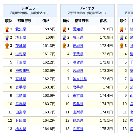
レギュラー
ハイオク
店頭現金価格（消費税込/1L）
店頭現金価格（消費税込/1L）
店頭現
順位
都道府県
価格
順位
都道府県
価格
順位
1
愛知県
159.5円
1
愛知県
170.8円
1
2
埼玉県
160円
2
埼玉県
170.9円
2
3
茨城県
161.3円
3
茨城県
172.4円
3
4
滋賀県
161.7円
4
千葉県
172.6円
4
5
千葉県
162.2円
5
滋賀県
172.8円
5
6
神奈川県
162.6円
6
宮城県
173.3円
6
7
宮城県
162.7円
7
神奈川県
173.6円
7
8
岩手県
163.3円
8
岩手県
174円
8
9
広島県
163.6円
9
東京都
174.4円
9
10
群馬県
163.7円
10
広島県
174.7円
10
11
山梨県
163.7円
11
山梨県
174.8円
11
12
兵庫県
164.2円
12
群馬県
175.1円
12
13
栃木県
164.6円
13
兵庫県
175.3円
13