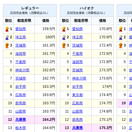
レギュラー
ハイオク
店頭現金価格（消費税込/1L）
店頭現金価格（消費税込/1L）
店頭現
順位
都道府県
価格
順位
都道府県
価格
順位
1
愛知県
159.5円
1
愛知県
170.8円
1
2
埼玉県
160円
2
埼玉県
170.9円
2
3
茨城県
161.3円
3
茨城県
172.4円
3
4
滋賀県
161.7円
4
千葉県
172.6円
4
5
千葉県
162.2円
5
滋賀県
172.8円
5
6
神奈川県
162.6円
6
宮城県
173.3円
6
7
宮城県
162.7円
7
神奈川県
173.6円
7
8
岩手県
163.3円
8
岩手県
174円
8
9
広島県
163.6円
9
東京都
174.4円
9
10
群馬県
163.7円
10
広島県
174.7円
10
11
山梨県
163.7円
11
山梨県
174.8円
11
12
兵庫県
164.2円
12
群馬県
175.1円
12
13
栃木県
164.6円
13
兵庫県
175.3円
13