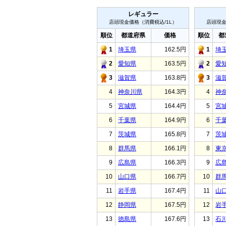
レギュラー
店頭現金価格（消費税込/1L）
店頭現金
順位
都道府県
価格
順位
都
1
埼玉県
162.5円
1
埼
2
愛知県
163.5円
2
愛
3
滋賀県
163.8円
3
滋
4
神奈川県
164.3円
4
神
5
宮城県
164.4円
5
宮
6
千葉県
164.9円
6
千
7
茨城県
165.8円
7
茨
8
群馬県
166.1円
8
東
9
広島県
166.3円
9
広
10
山口県
166.7円
10
群
11
岩手県
167.4円
11
山
12
静岡県
167.5円
12
岩
13
徳島県
167.6円
13
石