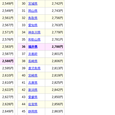
2,549円
30
宮城県
2,742円
2,549円
31
岡山県
2,743円
2,561円
32
鳥取県
2,756円
2,567円
33
愛知県
2,763円
2,571円
34
神奈川県
2,779円
2,576円
35
和歌山県
2,781円
2,583円
36
福井県
2,788円
2,587円
37
京都府
2,801円
2,588円
38
長崎県
2,806円
2,595円
39
鹿児島県
2,813円
2,610円
40
宮崎県
2,819円
2,610円
41
兵庫県
2,825円
2,622円
42
新潟県
2,842円
2,627円
43
愛媛県
2,850円
2,628円
44
佐賀県
2,856円
2,649円
45
静岡県
2,863円