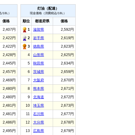
）
灯油（配達）
/18L）
現金価格（消費税込/18L）
価格
順位
都道府県
価格
2,407円
1
滋賀県
2,592円
2,422円
2
岩手県
2,619円
2,422円
3
徳島県
2,623円
2,428円
4
山形県
2,625円
2,445円
5
秋田県
2,634円
2,457円
6
茨城県
2,659円
2,469円
7
大阪府
2,670円
2,480円
8
熊本県
2,671円
2,480円
9
北海道
2,672円
2,481円
10
埼玉県
2,673円
2,481円
11
石川県
2,677円
2,486円
12
大分県
2,678円
2,495円
13
広島県
2,679円