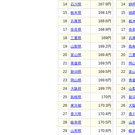
14
石川県
167.9円
14
静
15
栃木県
168.1円
15
徳
16
兵庫県
168.6円
16
栃
17
奈良県
168.9円
17
奈
18
三重県
169円
18
兵
19
山梨県
169.2円
19
島
20
富山県
169.4円
20
三
21
青森県
169.5円
21
岡
22
新潟県
169.5円
22
富
23
岡山県
169.6円
23
青
24
大阪府
169.7円
24
山
25
島根県
170円
25
新
26
東京都
170.3円
26
大
27
香川県
170.4円
27
香
28
岐阜県
170.5円
28
山
29
山形県
170.6円
29
岐