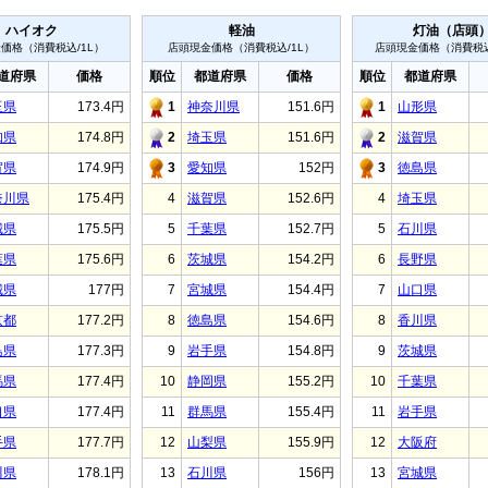
ハイオク
軽油
灯油（店頭
価格（消費税込/1L）
店頭現金価格（消費税込/1L）
店頭現金価格（消費税込
道府県
価格
順位
都道府県
価格
順位
都道府県
玉県
173.4円
1
神奈川県
151.6円
1
山形県
知県
174.8円
2
埼玉県
151.6円
2
滋賀県
賀県
174.9円
3
愛知県
152円
3
徳島県
奈川県
175.4円
4
滋賀県
152.6円
4
埼玉県
城県
175.5円
5
千葉県
152.7円
5
石川県
葉県
175.6円
6
茨城県
154.2円
6
長野県
城県
177円
7
宮城県
154.4円
7
山口県
京都
177.2円
8
徳島県
154.6円
8
香川県
島県
177.3円
9
岩手県
154.8円
9
茨城県
馬県
177.4円
10
静岡県
155.2円
10
千葉県
口県
177.4円
11
群馬県
155.4円
11
岩手県
手県
177.7円
12
山梨県
155.9円
12
大阪府
川県
178.1円
13
石川県
156円
13
宮城県