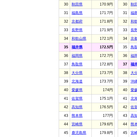
30
秋田県
170.9円
30
秋
31
福島県
171.7円
31
福
32
京都府
171.8円
32
和
33
長野県
171.9円
33
長
34
和歌山県
172.1円
34
京
35
福井県
172.5円
35
鳥
36
福岡県
172.7円
36
福
37
鳥取県
172.8円
37
福
38
大分県
173.7円
38
大
39
北海道
173.7円
39
沖
40
愛媛県
174円
40
愛
41
佐賀県
175.1円
41
北
42
高知県
176.5円
42
佐
43
熊本県
177円
43
高
44
宮崎県
179.6円
44
熊
45
鹿児島県
179.8円
45
宮