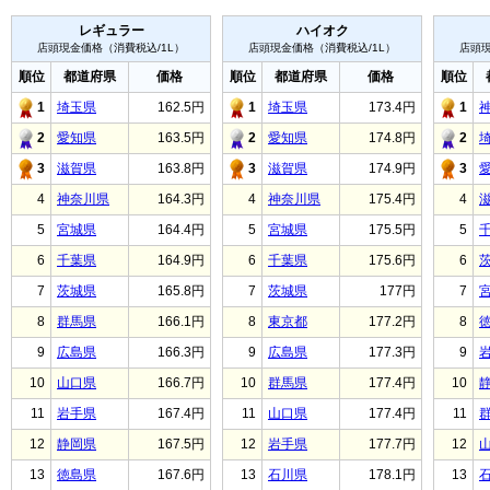
レギュラー
ハイオク
店頭現金価格（消費税込/1L）
店頭現金価格（消費税込/1L）
店頭現
順位
都道府県
価格
順位
都道府県
価格
順位
1
埼玉県
162.5円
1
埼玉県
173.4円
1
2
愛知県
163.5円
2
愛知県
174.8円
2
3
滋賀県
163.8円
3
滋賀県
174.9円
3
4
神奈川県
164.3円
4
神奈川県
175.4円
4
5
宮城県
164.4円
5
宮城県
175.5円
5
6
千葉県
164.9円
6
千葉県
175.6円
6
7
茨城県
165.8円
7
茨城県
177円
7
8
群馬県
166.1円
8
東京都
177.2円
8
9
広島県
166.3円
9
広島県
177.3円
9
10
山口県
166.7円
10
群馬県
177.4円
10
11
岩手県
167.4円
11
山口県
177.4円
11
12
静岡県
167.5円
12
岩手県
177.7円
12
13
徳島県
167.6円
13
石川県
178.1円
13