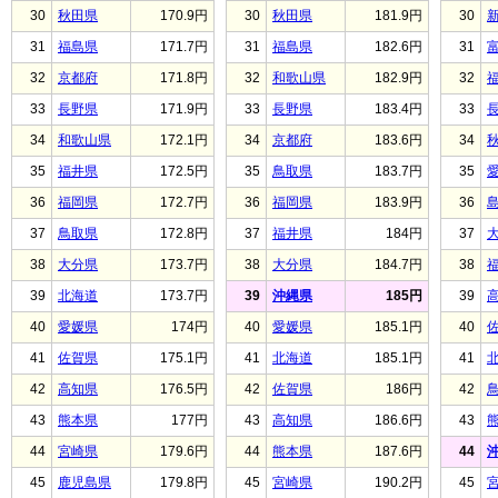
30
秋田県
170.9円
30
秋田県
181.9円
30
31
福島県
171.7円
31
福島県
182.6円
31
32
京都府
171.8円
32
和歌山県
182.9円
32
33
長野県
171.9円
33
長野県
183.4円
33
34
和歌山県
172.1円
34
京都府
183.6円
34
35
福井県
172.5円
35
鳥取県
183.7円
35
36
福岡県
172.7円
36
福岡県
183.9円
36
37
鳥取県
172.8円
37
福井県
184円
37
38
大分県
173.7円
38
大分県
184.7円
38
39
北海道
173.7円
39
沖縄県
185円
39
40
愛媛県
174円
40
愛媛県
185.1円
40
41
佐賀県
175.1円
41
北海道
185.1円
41
42
高知県
176.5円
42
佐賀県
186円
42
43
熊本県
177円
43
高知県
186.6円
43
44
宮崎県
179.6円
44
熊本県
187.6円
44
45
鹿児島県
179.8円
45
宮崎県
190.2円
45