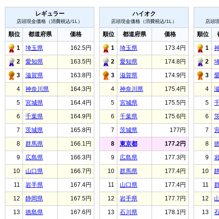
レギュラー
ハイオク
店頭現金価格（消費税込/1L）
店頭現金価格（消費税込/1L）
店頭現
順位
都道府県
価格
順位
都道府県
価格
順位
1
埼玉県
162.5円
1
埼玉県
173.4円
1
2
愛知県
163.5円
2
愛知県
174.8円
2
3
滋賀県
163.8円
3
滋賀県
174.9円
3
4
神奈川県
164.3円
4
神奈川県
175.4円
4
5
宮城県
164.4円
5
宮城県
175.5円
5
6
千葉県
164.9円
6
千葉県
175.6円
6
7
茨城県
165.8円
7
茨城県
177円
7
8
群馬県
166.1円
8
東京都
177.2円
8
9
広島県
166.3円
9
広島県
177.3円
9
10
山口県
166.7円
10
群馬県
177.4円
10
11
岩手県
167.4円
11
山口県
177.4円
11
12
静岡県
167.5円
12
岩手県
177.7円
12
13
徳島県
167.6円
13
石川県
178.1円
13