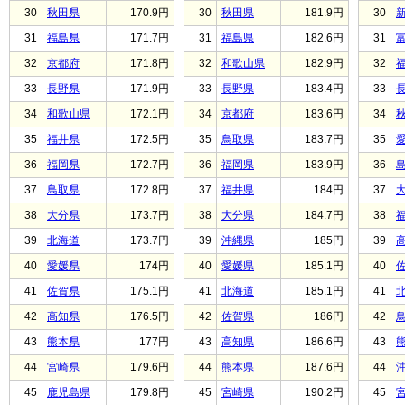
30
秋田県
170.9円
30
秋田県
181.9円
30
31
福島県
171.7円
31
福島県
182.6円
31
32
京都府
171.8円
32
和歌山県
182.9円
32
33
長野県
171.9円
33
長野県
183.4円
33
34
和歌山県
172.1円
34
京都府
183.6円
34
35
福井県
172.5円
35
鳥取県
183.7円
35
36
福岡県
172.7円
36
福岡県
183.9円
36
37
鳥取県
172.8円
37
福井県
184円
37
38
大分県
173.7円
38
大分県
184.7円
38
39
北海道
173.7円
39
沖縄県
185円
39
40
愛媛県
174円
40
愛媛県
185.1円
40
41
佐賀県
175.1円
41
北海道
185.1円
41
42
高知県
176.5円
42
佐賀県
186円
42
43
熊本県
177円
43
高知県
186.6円
43
44
宮崎県
179.6円
44
熊本県
187.6円
44
45
鹿児島県
179.8円
45
宮崎県
190.2円
45