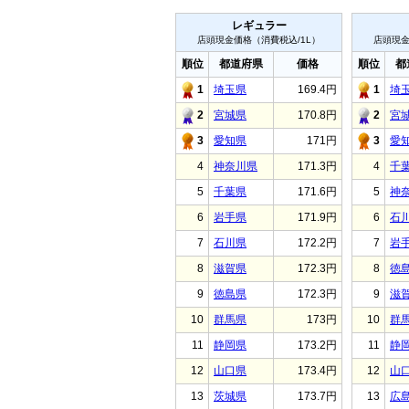
レギュラー
店頭現金価格（消費税込/1L）
店頭現金
順位
都道府県
価格
順位
都
1
埼玉県
169.4円
1
埼
2
宮城県
170.8円
2
宮
3
愛知県
171円
3
愛
4
神奈川県
171.3円
4
千
5
千葉県
171.6円
5
神
6
岩手県
171.9円
6
石
7
石川県
172.2円
7
岩
8
滋賀県
172.3円
8
徳
9
徳島県
172.3円
9
滋
10
群馬県
173円
10
群
11
静岡県
173.2円
11
静
12
山口県
173.4円
12
山
13
茨城県
173.7円
13
広