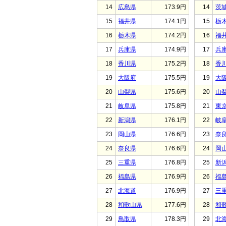
14
広島県
173.9円
14
茨
15
福井県
174.1円
15
栃
16
栃木県
174.2円
16
福
17
兵庫県
174.9円
17
兵
18
香川県
175.2円
18
香
19
大阪府
175.5円
19
大
20
山梨県
175.6円
20
山
21
岐阜県
175.8円
21
東
22
新潟県
176.1円
22
岐
23
岡山県
176.6円
23
奈
24
奈良県
176.6円
24
岡
25
三重県
176.8円
25
新
26
福島県
176.9円
26
福
27
北海道
176.9円
27
三
28
和歌山県
177.6円
28
和
29
鳥取県
178.3円
29
北