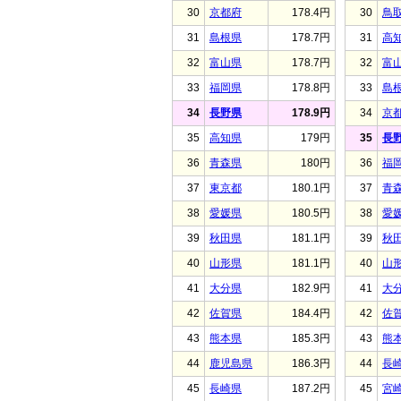
30
京都府
178.4円
30
鳥
31
島根県
178.7円
31
高
32
富山県
178.7円
32
富
33
福岡県
178.8円
33
島
34
長野県
178.9円
34
京
35
高知県
179円
35
長
36
青森県
180円
36
福
37
東京都
180.1円
37
青
38
愛媛県
180.5円
38
愛
39
秋田県
181.1円
39
秋
40
山形県
181.1円
40
山
41
大分県
182.9円
41
大
42
佐賀県
184.4円
42
佐
43
熊本県
185.3円
43
熊
44
鹿児島県
186.3円
44
長
45
長崎県
187.2円
45
宮