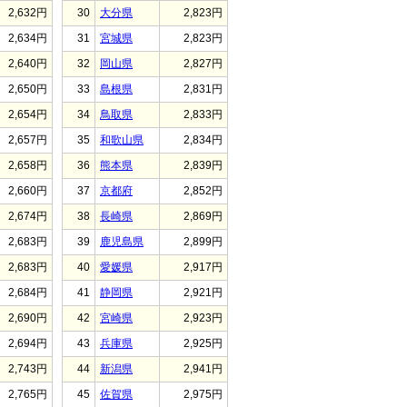
2,632円
30
大分県
2,823円
2,634円
31
宮城県
2,823円
2,640円
32
岡山県
2,827円
2,650円
33
島根県
2,831円
2,654円
34
鳥取県
2,833円
2,657円
35
和歌山県
2,834円
2,658円
36
熊本県
2,839円
2,660円
37
京都府
2,852円
2,674円
38
長崎県
2,869円
2,683円
39
鹿児島県
2,899円
2,683円
40
愛媛県
2,917円
2,684円
41
静岡県
2,921円
2,690円
42
宮崎県
2,923円
2,694円
43
兵庫県
2,925円
2,743円
44
新潟県
2,941円
2,765円
45
佐賀県
2,975円