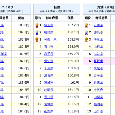
ハイオク
軽油
灯油（店頭
価格（消費税込/1L）
店頭現金価格（消費税込/1L）
店頭現金価格（消費税込
道府県
価格
順位
都道府県
価格
順位
都道府県
玉県
180.3円
1
埼玉県
157.2円
1
石川県
城県
182.1円
2
徳島県
158.1円
2
徳島県
知県
182.3円
3
神奈川県
158.3円
3
埼玉県
葉県
182.4円
4
石川県
158.9円
4
山形県
奈川県
182.6円
5
岩手県
159.2円
5
滋賀県
川県
182.6円
6
愛知県
159.3円
6
長野県
手県
182.6円
7
千葉県
159.6円
7
茨城県
島県
183.4円
8
滋賀県
160.8円
8
岩手県
賀県
183.6円
9
茨城県
161円
9
香川県
馬県
184.2円
10
静岡県
161.1円
10
大阪府
岡県
184.2円
11
香川県
161.5円
11
山梨県
口県
184.4円
12
宮城県
161.5円
12
福岡県
島県
184.6円
13
山梨県
161.8円
13
山口県