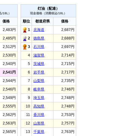
）
灯油（配達）
/18L）
現金価格（消費税込/18L）
価格
順位
都道府県
価格
2,483円
1
北海道
2,687円
2,485円
2
徳島県
2,688円
2,512円
3
石川県
2,697円
2,530円
4
滋賀県
2,714円
2,540円
5
茨城県
2,715円
2,541円
6
岩手県
2,717円
2,544円
7
山梨県
2,735円
2,546円
8
岐阜県
2,746円
2,549円
9
埼玉県
2,748円
2,555円
10
高知県
2,748円
2,562円
11
香川県
2,753円
2,563円
12
山形県
2,757円
2,565円
13
千葉県
2,763円