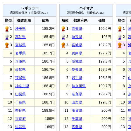
レギュラー
ハイオク
店頭現金価格（消費税込/1L）
店頭現金価格（消費税込/1L）
店頭現
順位
都道府県
価格
順位
都道府県
価格
順位
1
埼玉県
185.2円
1
高知県
195.6円
1
2
高知県
185.4円
2
埼玉県
196円
2
3
宮城県
185.6円
3
宮城県
197.2円
3
4
岩手県
185.7円
4
兵庫県
197.7円
4
5
兵庫県
186.7円
5
茨城県
197.8円
5
6
愛知県
186.7円
6
愛知県
197.9円
6
7
茨城県
186.8円
7
岩手県
198.5円
7
8
神奈川県
188.4円
8
神奈川県
199.7円
8
9
山梨県
188.5円
9
奈良県
199.7円
9
10
千葉県
188.7円
10
山梨県
199.8円
10
11
奈良県
188.8円
11
滋賀県
200円
11
12
京都府
189円
12
千葉県
200円
12
13
滋賀県
189円
13
広島県
200円
13